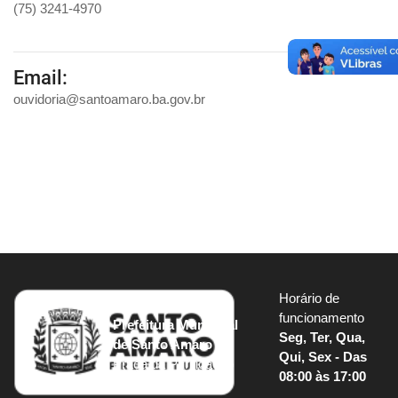
(75) 3241-4970
Email:
ouvidoria@santoamaro.ba.gov.br
Horário de
funcionamento
Prefeitura Municipal
Seg, Ter, Qua,
de Santo Amaro
Qui, Sex - Das
Praça da Purificação
08:00 às 17:00
S/N, sede, Centro