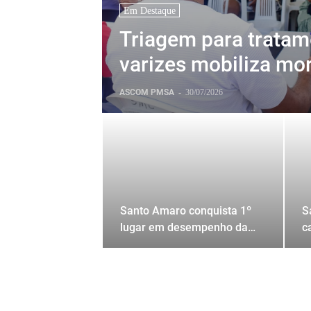
Em Destaque
Triagem para tratam
varizes mobiliza mo
Santo Amaro.
ASCOM PMSA
-
30/07/2026
Santo Amaro conquista 1º
S
lugar em desempenho da
c
Atenção Primária à Saúde
S
na Região Metropolitana de
t
Salvador