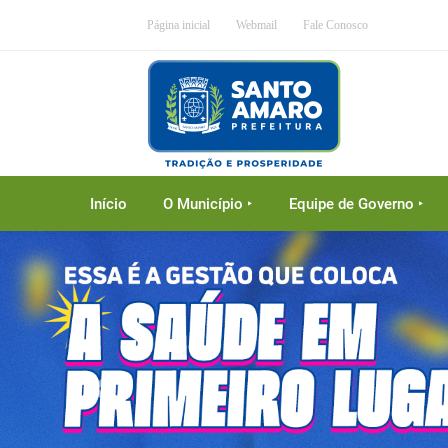
Página inicial
Webmail
Fale Conosco
Início
O Município ‣
Equipe de Governo ‣
Previous