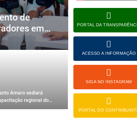
ento de
PORTAL DA TRANSPARÊNC
radores em
ACESSO A INFORMAÇÃO
SIGA NO INSTAGRAM
anto Amaro sediará
apacitação regional do
IPIA para conselheiros
PORTAL DO CONTRIBUINT
utelares