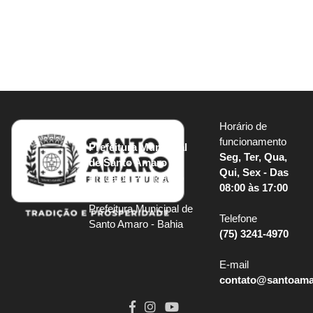
Horário de
funcionamento
Prefeitura Municipal
Seg, Ter, Qua,
de Santo Amaro
Qui, Sex - Das
Praça da Purificação
08:00 às 17:00
S/N, sede, Centro
Prefeitura Municipal de
Telefone
Santo Amaro - Bahia
(75) 3241-4970
E-mail
contato@santoamar